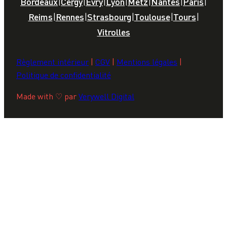
Bordeaux
|
Cergy
|
Evry
|
Lyon
|
Metz
|
Nantes
|
Paris
|
Reims
|
Rennes
|
Strasbourg
|
Toulouse
|
Tours
|
Vitrolles
Règlement intérieur
|
CGV
|
Mentions légales
|
Politique de confidentialité
Made with ♡ par
Verywell Digital