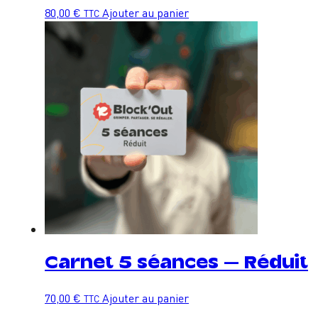
80,00
€
Ajouter au panier
TTC
Carnet 5 séances – Réduit
70,00
€
Ajouter au panier
TTC