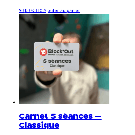
90,00
€
Ajouter au panier
TTC
Carnet 5 séances –
Classique