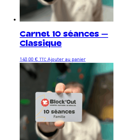
Carnet 10 séances –
Classique
140,00
€
Ajouter au panier
TTC