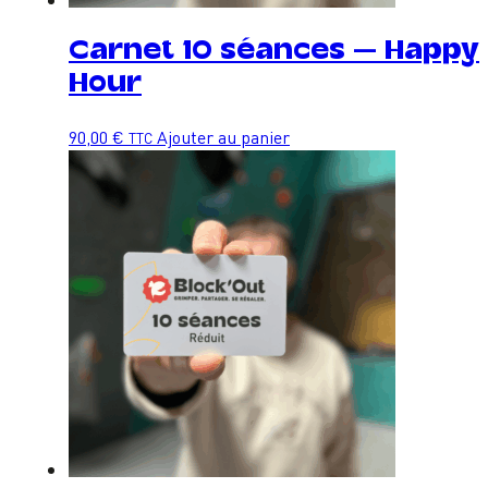
Carnet 10 séances – Happy
Hour
90,00
€
Ajouter au panier
TTC