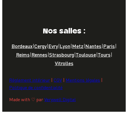
Nos salles :
Bordeaux
|
Cergy
|
Evry
|
Lyon
|
Metz
|
Nantes
|
Paris
|
Reims
|
Rennes
|
Strasbourg
|
Toulouse
|
Tours
|
Vitrolles
Règlement intérieur
|
CGV
|
Mentions légales
|
Politique de confidentialité
Made with ♡ par
Verywell Digital