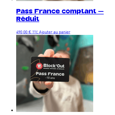
Pass France comptant –
Réduit
490,00
€
Ajouter au panier
TTC