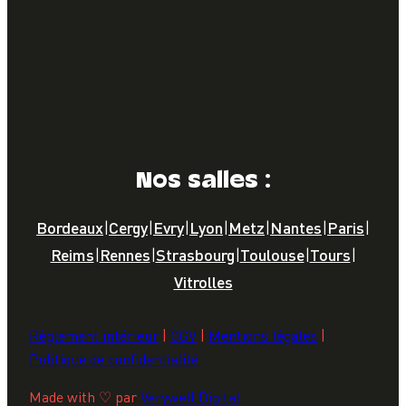
Nos salles :
Bordeaux
|
Cergy
|
Evry
|
Lyon
|
Metz
|
Nantes
|
Paris
|
Reims
|
Rennes
|
Strasbourg
|
Toulouse
|
Tours
|
Vitrolles
Règlement intérieur
|
CGV
|
Mentions légales
|
Politique de confidentialité
Made with ♡ par
Verywell Digital