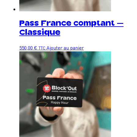
Pass France comptant –
Classique
550,00
€
Ajouter au panier
TTC