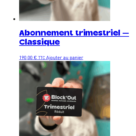
Abonnement trimestriel –
Classique
190,00
€
Ajouter au panier
TTC