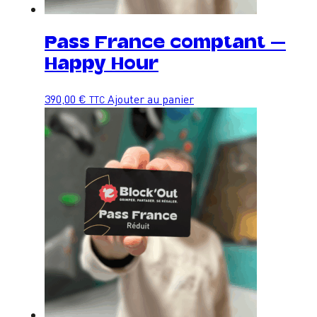
Pass France comptant –
Happy Hour
390,00
€
Ajouter au panier
TTC