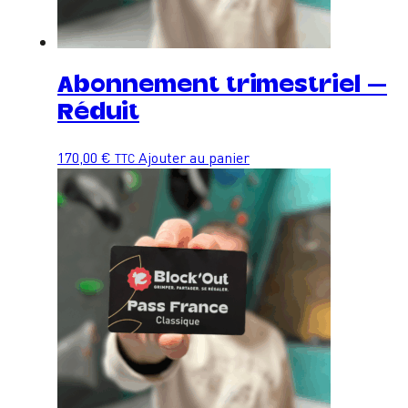
Abonnement trimestriel –
Réduit
170,00
€
Ajouter au panier
TTC